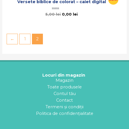
Versete biblice de colorat – caiet digital
Evaluat
5,00
lei
0,00
lei
la
0
din
5
←
1
2
Locuri din magazin
Magazin
Toate produsele
Contul tău
Contact
Termeni și condiții
Politica de confidențialitate