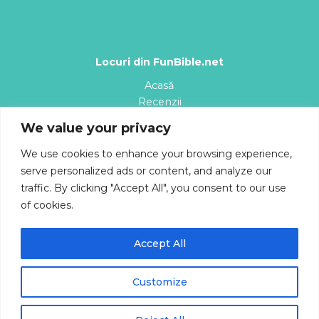
Locuri din FunBible.net
Acasă
Recenzii
Planșe de colorat
We value your privacy
Desene animate
Cântece
We use cookies to enhance your browsing experience,
Blog
serve personalized ads or content, and analyze our
Despre
traffic. By clicking "Accept All", you consent to our use
of cookies.
Accept All
Copyright © 2026 | Magazin - FunBible.net
Customize