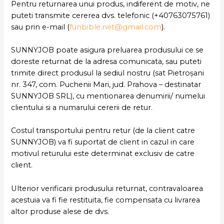
Pentru returnarea unui produs, indiferent de motiv, ne
puteti transmite cererea dvs. telefonic (+40763075761)
sau prin e-mail (
funbible.net@gmail.com
).
SUNNYJOB poate asigura preluarea produsului ce se
doreste returnat de la adresa comunicata, sau puteti
trimite direct produsul la sediul nostru (sat Pietroșani
nr. 347, com. Puchenii Mari, jud. Prahova – destinatar
SUNNYJOB SRL), cu mentionarea denumirii/ numelui
clientului si a numarului cererii de retur.
Costul transportului pentru retur (de la client catre
SUNNYJOB) va fi suportat de client in cazul in care
motivul returului este determinat exclusiv de catre
client.
Ulterior verificarii produsului returnat, contravaloarea
acestuia va fi fie restituita, fie compensata cu livrarea
altor produse alese de dvs.