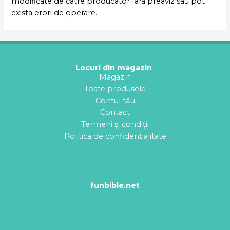
modificate de catre producator fara preaviz sau pot
exista erori de operare.
Locuri din magazin
Magazin
Toate produsele
Contul tău
Contact
Termeni și condiții
Politica de confidențialitate
funbible.net