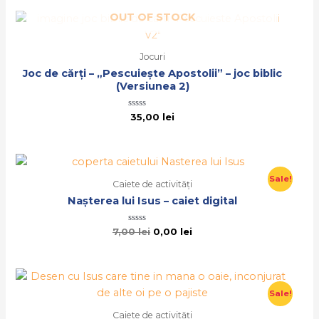
5
OUT OF STOCK
Jocuri
Joc de cărți – „Pescuiește Apostolii” – joc biblic
(Versiunea 2)
Evaluat
35,00
lei
la
0
din
5
Sale!
Caiete de activități
Nașterea lui Isus – caiet digital
Evaluat
7,00
lei
0,00
lei
la
0
din
5
Sale!
Caiete de activități