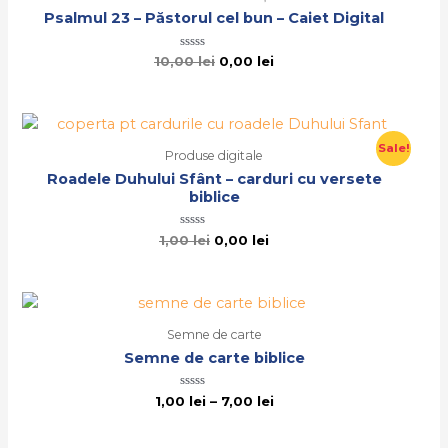
Psalmul 23 – Păstorul cel bun – Caiet Digital
Evaluat
10,00
lei
0,00
lei
la
0
din
5
Sale!
Produse digitale
Roadele Duhului Sfânt – carduri cu versete
biblice
Evaluat
1,00
lei
0,00
lei
la
0
din
5
Semne de carte
Semne de carte biblice
Evaluat
1,00
lei
–
7,00
lei
la
0
din
5