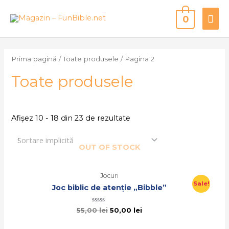
0
Prima pagină
/
Toate produsele
/ Pagina 2
Toate produsele
Afișez 10 - 18 din 23 de rezultate
OUT OF STOCK
Jocuri
Sale!
Joc biblic de atenție „Bibble”
Evaluat
55,00
lei
50,00
lei
la
0
din