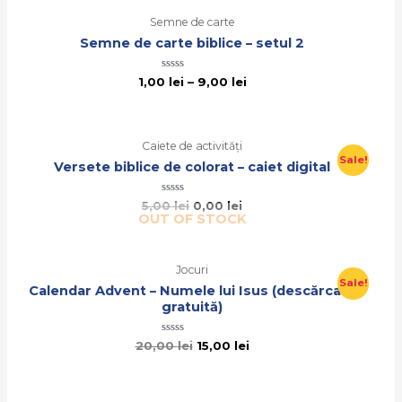
Semne de carte
Semne de carte biblice – setul 2
Evaluat
1,00
lei
–
9,00
lei
la
0
din
5
Caiete de activități
Sale!
Versete biblice de colorat – caiet digital
Evaluat
5,00
lei
0,00
lei
la
OUT OF STOCK
0
din
5
Jocuri
Sale!
Calendar Advent – Numele lui Isus (descărcare
gratuită)
Evaluat
20,00
lei
15,00
lei
la
0
din
5