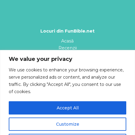
Locuri din FunBible.net
Acasă
Recenzii
Planșe de colorat
We value your privacy
Desene animate
Cântece
We use cookies to enhance your browsing experience,
Blog
serve personalized ads or content, and analyze our
Despre
traffic. By clicking "Accept All", you consent to our use
of cookies.
Accept All
Copyright © 2026 | Magazin - FunBible.net
Customize